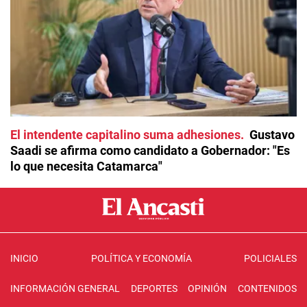
El intendente capitalino suma adhesiones
Gustavo
Saadi se afirma como candidato a Gobernador: "Es
lo que necesita Catamarca"
INICIO
POLÍTICA Y ECONOMÍA
POLICIALES
INFORMACIÓN GENERAL
DEPORTES
OPINIÓN
CONTENIDOS