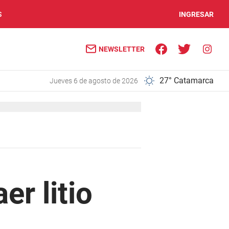
S
INGRESAR
NEWSLETTER
27° Catamarca
jueves 6 de agosto de 2026
er litio