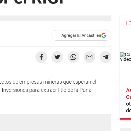
L
Agregar El Ancasti en
ectos de empresas mineras que esperan el
nversiones para extraer litio de la Puna
As
Ca
ot
do