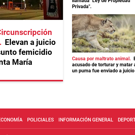
llamada "Ley de Propiedad
Privada".
Circunscripción
Elevan a juicio
sunto femicidio
Causa por maltrato animal
nta María
acusado de torturar y matar 
un puma fue enviado a juicio
 ECONOMÍA
POLICIALES
INFORMACIÓN GENERAL
DEPOR