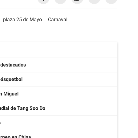
plaza 25 de Mayo
Carnaval
s destacados
básquetbol
an Miguel
ndial de Tang Soo Do
s
torneo en China