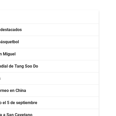
s destacados
básquetbol
an Miguel
ndial de Tang Soo Do
s
torneo en China
lo el 5 de septiembre
a a San Cayetano