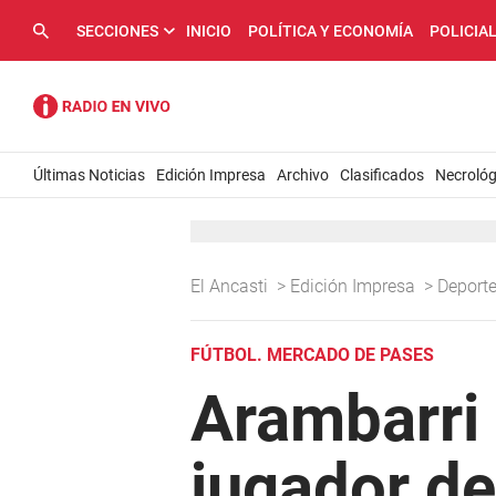
SECCIONES
INICIO
POLÍTICA Y ECONOMÍA
POLICIA
Últimas Noticias
Edición Impresa
Archivo
Clasificados
Necrológ
El Ancasti
>
Edición Impresa
>
Deport
FÚTBOL. MERCADO DE PASES
Arambarri 
jugador de