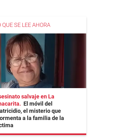
O QUE SE LEE AHORA
esinato salvaje en La
hacarita
El móvil del
tricidio, el misterio que
ormenta a la familia de la
ctima