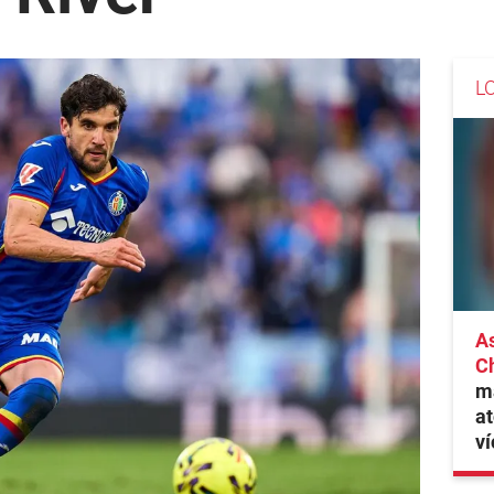
L
As
C
ma
at
ví