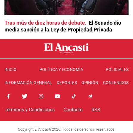
Tras más de diez horas de debate
El Senado dio
media sanción a la Ley de Propiedad Privada
INICIO
POLÍTICA Y ECONOMÍA
POLICIALES
INFORMACIÓN GENERAL
DEPORTES
OPINIÓN
CONTENIDOS
Términos y Condiciones
Contacto
RSS
Copyright El Ancasti 2026. Todos los derechos reservados.