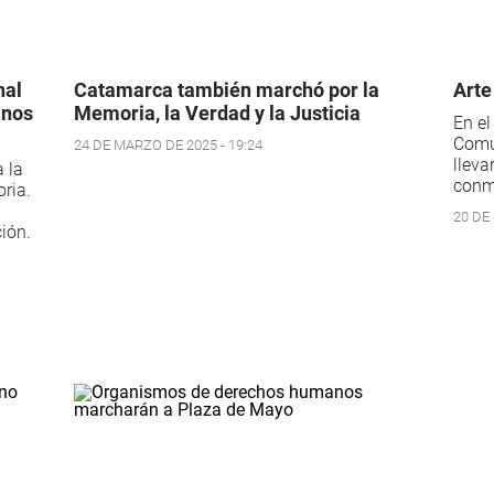
nal
Catamarca también marchó por la
Arte
anos
Memoria, la Verdad y la Justicia
En el
Comun
24 DE MARZO DE 2025 - 19:24
lleva
 la
conm
ria.
20 DE
ción.