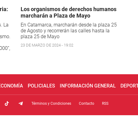
ria:
Los organismos de derechos humanos
marcharán a Plaza de Mayo
. La
En Catamarca, marcharán desde la plaza 25
de Agosto y recorrerán las calles hasta la
ismo.
plaza 25 de Mayo
23 DE MARZO DE 2024 - 19:02
000”,
 ECONOMÍA
POLICIALES
INFORMACIÓN GENERAL
DEPOR
Términos y Condiciones
Contacto
RSS