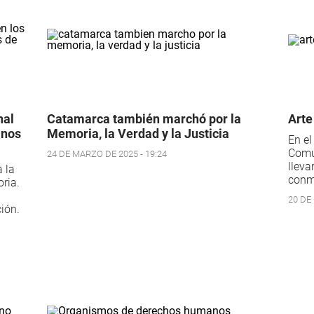
nal
Catamarca también marchó por la
Arte
anos
Memoria, la Verdad y la Justicia
En el
Comun
24 DE MARZO DE 2025 - 19:24
lleva
 la
conm
ria.
20 DE
ción.