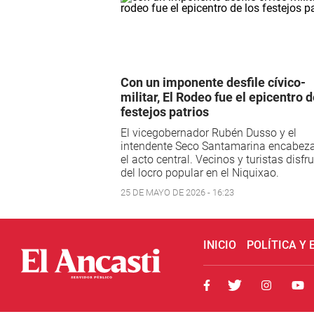
Con un imponente desfile cívico-
militar, El Rodeo fue el epicentro d
festejos patrios
El vicegobernador Rubén Dusso y el
intendente Seco Santamarina encabez
el acto central. Vecinos y turistas disfr
del locro popular en el Niquixao.
25 DE MAYO DE 2026 - 16:23
INICIO
POLÍTICA Y