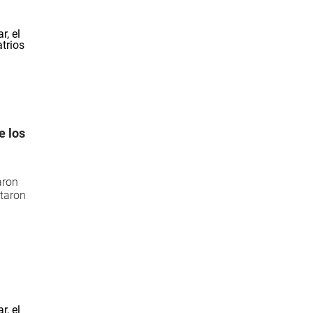
e los
aron
utaron