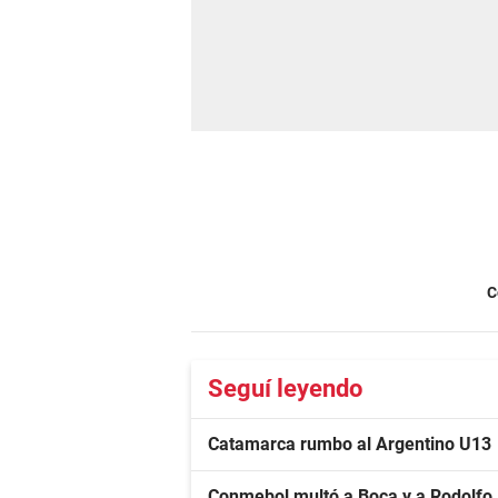
C
Seguí leyendo
Catamarca rumbo al Argentino U13
Conmebol multó a Boca y a Rodolfo