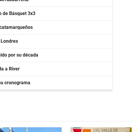
o de Básquet 3x3
s catamarqueños
n Londres
ido por su década
a a River
 su cronograma