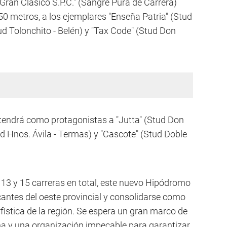
"Gran Clásico S.P.C." (Sangre Pura de Carrera)
350 metros, a los ejemplares "Enseña Patria" (Stud
tud Tolonchito - Belén) y "Tax Code" (Stud Don
tendrá como protagonistas a "Jutta" (Stud Don
tud Hnos. Ávila - Termas) y "Cascote" (Stud Doble
13 y 15 carreras en total, este nuevo Hipódromo
cantes del oeste provincial y consolidarse como
rfística de la región. Se espera un gran marco de
ina y una organización impecable para garantizar