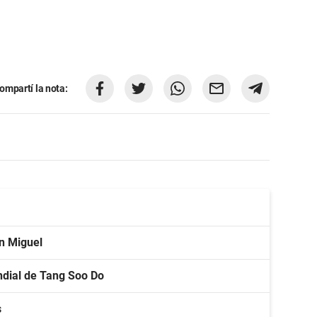
ompartí la nota:
an Miguel
ndial de Tang Soo Do
s