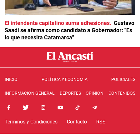
El intendente capitalino suma adhesiones
Gustavo
Saadi se afirma como candidato a Gobernador: "Es
lo que necesita Catamarca"
INICIO
POLÍTICA Y ECONOMÍA
POLICIALES
INFORMACIÓN GENERAL
DEPORTES
OPINIÓN
CONTENIDOS
Términos y Condiciones
Contacto
RSS