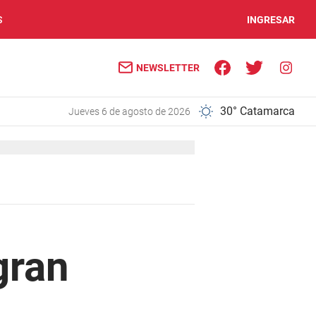
S
INGRESAR
NEWSLETTER
30° Catamarca
jueves 6 de agosto de 2026
gran