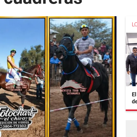
L
El
de