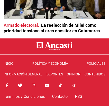
Armado electoral
La reelección de Milei como
prioridad tensiona al arco opositor en Catamarca
INICIO
POLÍTICA Y ECONOMÍA
POLICIALES
INFORMACIÓN GENERAL
DEPORTES
OPINIÓN
CONTENIDOS
Términos y Condiciones
Contacto
RSS