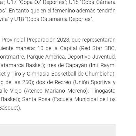
ca"; U17 "Copa OZ Deportes"; U15 "Copa Cámara
os". En tanto que en el femenino además tendrán
vita" y U18 "Copa Catamarca Deportes".
 Provincial Preparación 2023, que representarán
uiente manera: 10 de la Capital (Red Star BBC,
Montmartre, Parque América, Deportivo Juventud,
Catamarca Basket); tres de Capayán (Inti Raymi
t y Tiro y Gimnasia Basketball de Chumbicha);
ng de las 250); dos de Recreo (Unión Sportiva y
Valle Viejo (Ateneo Mariano Moreno); Tinogasta
Basket); Santa Rosa (Escuela Municipal de Los
Básquet).