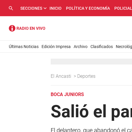
SECCIONES
INICIO
POLÍTICA Y ECONOMÍA
POLICIA
Últimas Noticias
Edición Impresa
Archivo
Clasificados
Necrológ
El Ancasti
>
Deportes
BOCA JUNIORS
Salió el p
El delantero, que abandonó el c