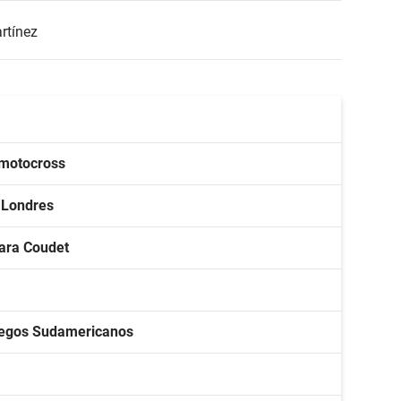
rtínez
o motocross
n Londres
para Coudet
Juegos Sudamericanos