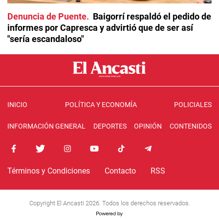
Denuncia de Puente
Baigorrí respaldó el pedido de
informes por Capresca y advirtió que de ser así
"sería escandaloso"
INICIO
POLÍTICA Y ECONOMÍA
POLICIALES
INFORMACIÓN GENERAL
DEPORTES
OPINIÓN
CONTENIDOS
Términos y Condiciones
Contacto
RSS
Copyright El Ancasti 2026. Todos los derechos reservados.