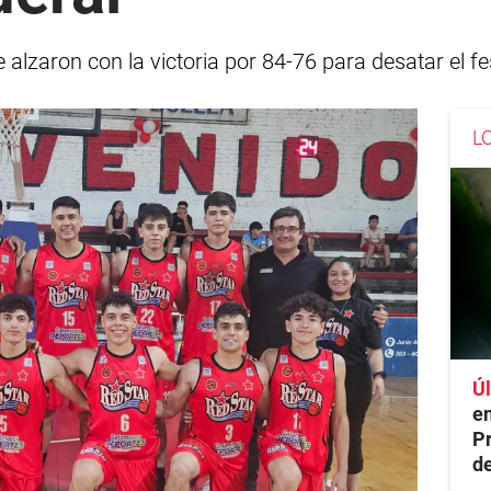
 alzaron con la victoria por 84-76 para desatar el fes
L
Úl
en
Pr
de