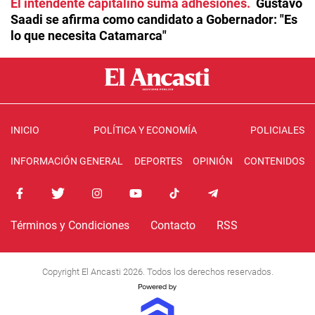
El intendente capitalino suma adhesiones
Gustavo
Saadi se afirma como candidato a Gobernador: "Es
lo que necesita Catamarca"
INICIO
POLÍTICA Y ECONOMÍA
POLICIALES
INFORMACIÓN GENERAL
DEPORTES
OPINIÓN
CONTENIDOS
Términos y Condiciones
Contacto
RSS
Copyright El Ancasti 2026. Todos los derechos reservados.