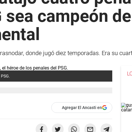
G sea campeón de
nental
Krasnodar, donde jugó diez temporadas. Era su cuar
L
l PSG.
Agregar El Ancasti en