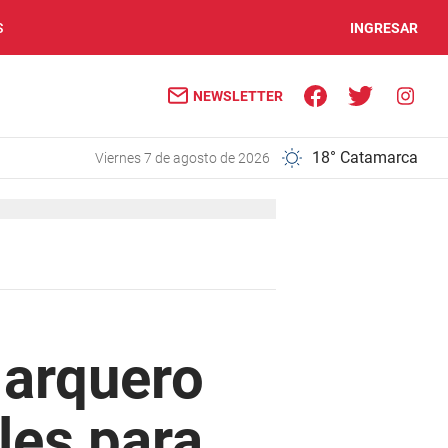
S
INGRESAR
NEWSLETTER
18° Catamarca
viernes 7 de agosto de 2026
 arquero
les para