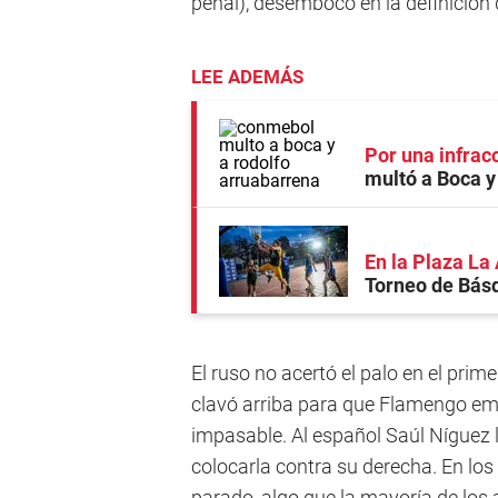
penal), desembocó en la definición
LEE ADEMÁS
Por una infrac
multó a Boca y
En la Plaza L
Torneo de Bás
El ruso no acertó el palo en el prim
clavó arriba para que Flamengo empie
impasable. Al español Saúl Níguez le
colocarla contra su derecha. En los
parado, algo que la mayoría de los 