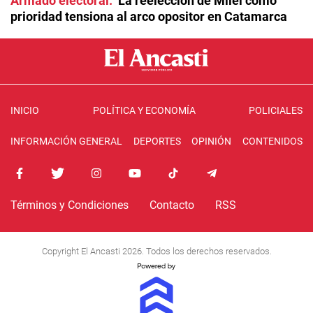
Armado electoral
La reelección de Milei como
prioridad tensiona al arco opositor en Catamarca
INICIO
POLÍTICA Y ECONOMÍA
POLICIALES
INFORMACIÓN GENERAL
DEPORTES
OPINIÓN
CONTENIDOS
Términos y Condiciones
Contacto
RSS
Copyright El Ancasti 2026. Todos los derechos reservados.