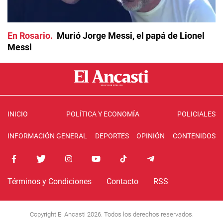
En Rosario
Murió Jorge Messi, el papá de Lionel
Messi
INICIO
POLÍTICA Y ECONOMÍA
POLICIALES
INFORMACIÓN GENERAL
DEPORTES
OPINIÓN
CONTENIDOS
Términos y Condiciones
Contacto
RSS
Copyright El Ancasti 2026. Todos los derechos reservados.