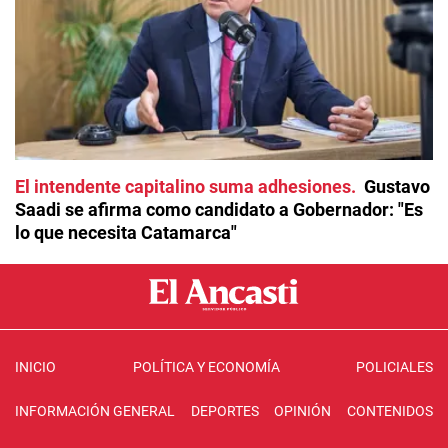
El intendente capitalino suma adhesiones
Gustavo
Saadi se afirma como candidato a Gobernador: "Es
lo que necesita Catamarca"
INICIO
POLÍTICA Y ECONOMÍA
POLICIALES
INFORMACIÓN GENERAL
DEPORTES
OPINIÓN
CONTENIDOS