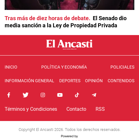
Tras más de diez horas de debate
El Senado dio
media sanción a la Ley de Propiedad Privada
INICIO
POLÍTICA Y ECONOMÍA
POLICIALES
INFORMACIÓN GENERAL
DEPORTES
OPINIÓN
CONTENIDOS
Términos y Condiciones
Contacto
RSS
Copyright El Ancasti 2026. Todos los derechos reservados.