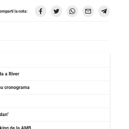
ompartí la nota:
a a River
 su cronograma
idan"
nking de la AMB