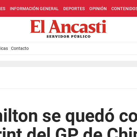
LES
INFORMACIÓN GENERAL
DEPORTES
OPINIÓN
CONTENIDO
icas
Contacto
lton se quedó co
rint del GP de Chi