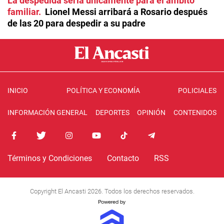
La despedida sería únicamente para el ámbito
familiar
Lionel Messi arribará a Rosario después
de las 20 para despedir a su padre
INICIO
POLÍTICA Y ECONOMÍA
POLICIALES
INFORMACIÓN GENERAL
DEPORTES
OPINIÓN
CONTENIDOS
Términos y Condiciones
Contacto
RSS
Copyright El Ancasti 2026. Todos los derechos reservados.