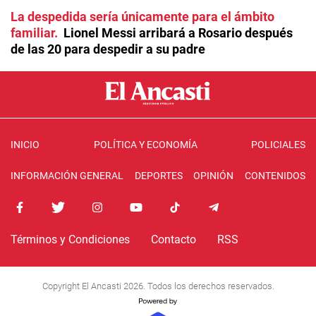
La despedida sería únicamente para el ámbito
familiar
Lionel Messi arribará a Rosario después
de las 20 para despedir a su padre
INICIO
POLÍTICA Y ECONOMÍA
POLICIALES
INFORMACIÓN GENERAL
DEPORTES
OPINIÓN
CONTENIDOS
Términos y Condiciones
Contacto
RSS
Copyright El Ancasti 2026. Todos los derechos reservados.