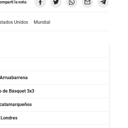
ompartí la nota:
stados Unidos
Mundial
 Arruabarrena
o de Básquet 3x3
s catamarqueños
n Londres