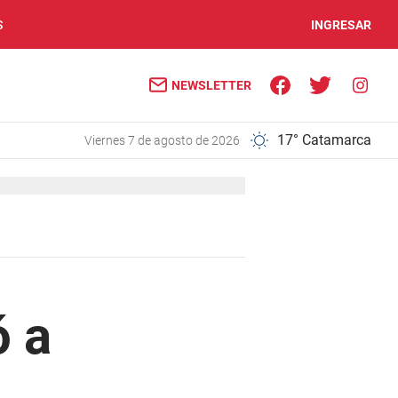
S
INGRESAR
NEWSLETTER
17° Catamarca
viernes 7 de agosto de 2026
ó a