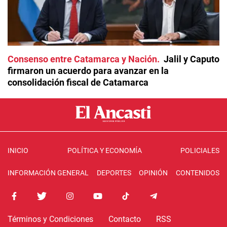
Consenso entre Catamarca y Nación
Jalil y Caputo
firmaron un acuerdo para avanzar en la
consolidación fiscal de Catamarca
INICIO
POLÍTICA Y ECONOMÍA
POLICIALES
INFORMACIÓN GENERAL
DEPORTES
OPINIÓN
CONTENIDOS
Términos y Condiciones
Contacto
RSS