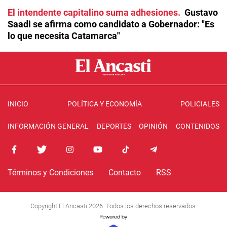
El intendente capitalino suma adhesiones
Gustavo
Saadi se afirma como candidato a Gobernador: "Es
lo que necesita Catamarca"
INICIO
POLÍTICA Y ECONOMÍA
POLICIALES
INFORMACIÓN GENERAL
DEPORTES
OPINIÓN
CONTENIDOS
Términos y Condiciones
Contacto
RSS
Copyright El Ancasti 2026. Todos los derechos reservados.