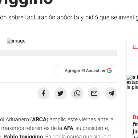
 sobre facturación apócrifa y pidió que se investi
L
Agregar El Ancasti en
De
ol Aduanero (
ARCA
) amplió este viernes ante la
fi
s máximos referentes de la
AFA
, su presidente,
ju
o,
Pablo Toviggino
. Es por la causa que sigue el