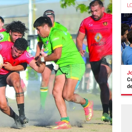
L
Jo
Co
de