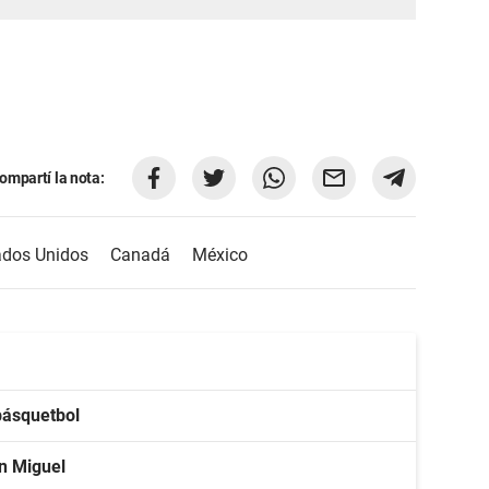
ompartí la nota:
ados Unidos
Canadá
México
básquetbol
an Miguel