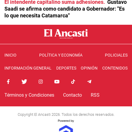
El intendente capitalino suma adhesiones
Gustavo
Saadi se afirma como candidato a Gobernador: "Es
lo que necesita Catamarca"
INICIO
POLÍTICA Y ECONOMÍA
POLICIALES
INFORMACIÓN GENERAL
DEPORTES
OPINIÓN
CONTENIDOS
Términos y Condiciones
Contacto
RSS
Copyright El Ancasti 2026. Todos los derechos reservados.