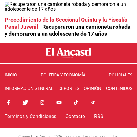
Procedimiento de la Seccional Quinta y la Fiscalía
Penal Juvenil
Recuperaron una camioneta robada
y demoraron a un adolescente de 17 años
INICIO
POLÍTICA Y ECONOMÍA
POLICIALES
INFORMACIÓN GENERAL
DEPORTES
OPINIÓN
CONTENIDOS
Términos y Condiciones
Contacto
RSS
Copyright El Ancasti 2026. Todos los derechos reservados.