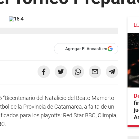
L
Agregar El Ancasti en
De
 “Bicentenario del Natalicio del Beato Mamerto
fi
bol de la Provincia de Catamarca, a falta de un
ju
ificados para los playoffs: Red Star BBC, Olimpia,
A
BC.