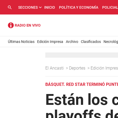
SECCIONES
INICIO
POLÍTICA Y ECONOMÍA
POLICIA
Últimas Noticias
Edición Impresa
Archivo
Clasificados
Necrológ
El Ancasti
>
Deportes
>
Edición Impre
BÁSQUET. RED STAR TERMINÓ PUNTE
Están los 
playoffs d