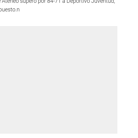
 Ateneo superó por 84-71 a Deportivo Juventud,
 puesto.n