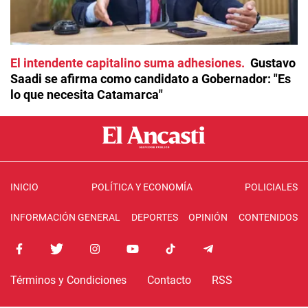
El intendente capitalino suma adhesiones
Gustavo
Saadi se afirma como candidato a Gobernador: "Es
lo que necesita Catamarca"
INICIO
POLÍTICA Y ECONOMÍA
POLICIALES
INFORMACIÓN GENERAL
DEPORTES
OPINIÓN
CONTENIDOS
Términos y Condiciones
Contacto
RSS