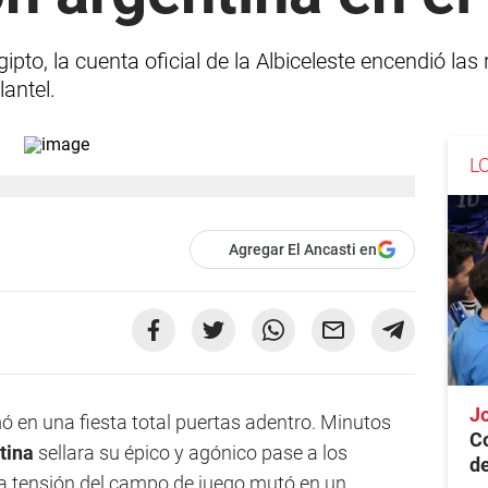
ipto, la cuenta oficial de la Albiceleste encendió las
lantel.
L
Agregar El Ancasti en
Jo
mó en una fiesta total puertas adentro. Minutos
Co
tina
sellara su épico y agónico pase a los
de
 la tensión del campo de juego mutó en un