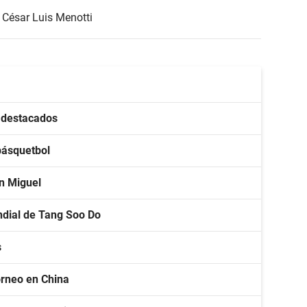
César Luis Menotti
s destacados
básquetbol
an Miguel
ndial de Tang Soo Do
s
torneo en China