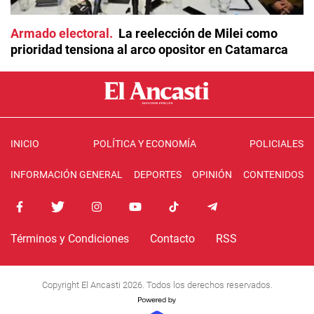
Armado electoral
La reelección de Milei como
prioridad tensiona al arco opositor en Catamarca
INICIO
POLÍTICA Y ECONOMÍA
POLICIALES
INFORMACIÓN GENERAL
DEPORTES
OPINIÓN
CONTENIDOS
Términos y Condiciones
Contacto
RSS
Copyright El Ancasti 2026. Todos los derechos reservados.