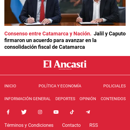
Consenso entre Catamarca y Nación
Jalil y Caputo
firmaron un acuerdo para avanzar en la
consolidación fiscal de Catamarca
INICIO
POLÍTICA Y ECONOMÍA
POLICIALES
INFORMACIÓN GENERAL
DEPORTES
OPINIÓN
CONTENIDOS
Términos y Condiciones
Contacto
RSS