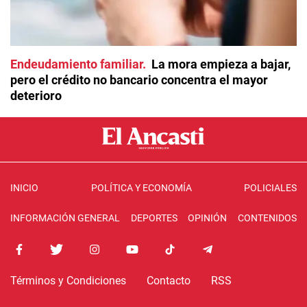
Endeudamiento familiar
La mora empieza a bajar,
pero el crédito no bancario concentra el mayor
deterioro
INICIO
POLÍTICA Y ECONOMÍA
POLICIALES
INFORMACIÓN GENERAL
DEPORTES
OPINIÓN
CONTENIDOS
Términos y Condiciones
Contacto
RSS