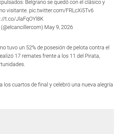
xpulsados: Belgrano se quedó con el clásico y
mo visitante.
pic.twitter.com/FRLcXi5Tv6
s://t.co/JlaFqOYl8K
m (@elcancillercom)
May 9, 2026
ano tuvo un 52% de posesión de pelota contra el
ealizó 17 remates frente a los 11 del Pirata,
rtunidades.
a los cuartos de final y celebró una nueva alegría