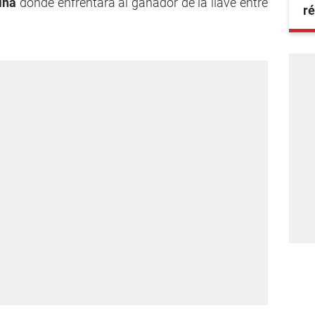
ina
donde enfrentará al ganador de la llave entre
ré