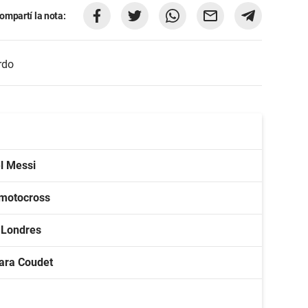
ompartí la nota:
rdo
l Messi
o motocross
n Londres
para Coudet