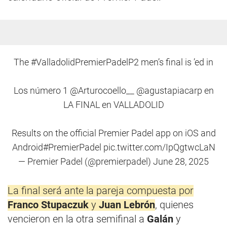
The
#ValladolidPremierPadelP2
men’s final is ’ed in
Los número 1
@Arturocoello__
@agustapiacarp
en
LA FINAL en VALLADOLID
Results on the official Premier Padel app on iOS and
Android
#PremierPadel
pic.twitter.com/IpQgtwcLaN
— Premier Padel (@premierpadel)
June 28, 2025
La final será ante la pareja compuesta por
Franco Stupaczuk
y
Juan Lebrón
, quienes
vencieron en la otra semifinal a
Galán
y