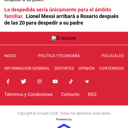
La despedida sería únicamente para el ámbito
familiar
Lionel Messi arribará a Rosario después
de las 20 para despedir a su padre
INICIO
POLÍTICA Y ECONOMÍA
POLICIALES
INFORMACIÓN GENERAL
DEPORTES
OPINIÓN
CONTENIDOS
Términos y Condiciones
Contacto
RSS
Copyright El Ancasti 2026. Todos los derechos reservados.