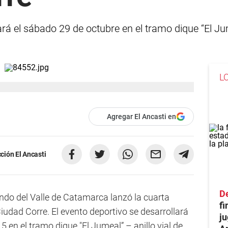
ará el sábado 29 de octubre en el tramo dique “El Jum
L
Agregar El Ancasti en
ción El Ancasti
De
ndo del Valle de Catamarca lanzó la cuarta
fi
udad Corre. El evento deportivo se desarrollará
ju
 en el tramo dique "El Jumeal” – anillo vial de