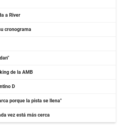
a a River
 su cronograma
idan"
nking de la AMB
ntino D
rca porque la pista se llena"
ada vez está más cerca