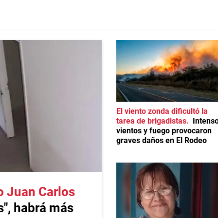
El viento zonda dificultó la
tarea de brigadistas
Intens
vientos y fuego provocaron
graves daños en El Rodeo
o Juan Carlos
s", habrá más