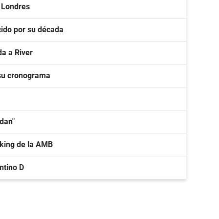
n Londres
ido por su década
a a River
 su cronograma
idan"
nking de la AMB
ntino D