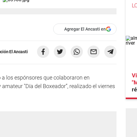
L
Agregar El Ancasti en
ción El Ancasti
Vi
ó a los espónsores que colaboraron en
"M
y amateur "Día del Boxeador”, realizado el viernes
ré